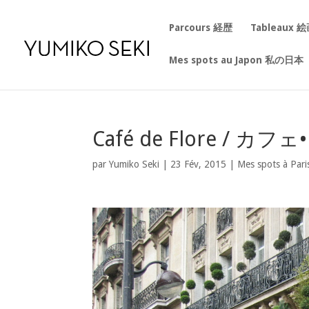
Parcours 経歴
Tableaux 
Mes spots au Japon 私の日本
Café de Flore / カ
par
Yumiko Seki
|
23 Fév, 2015
|
Mes spots à Pari