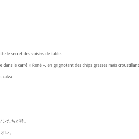
te le secret des voisins de table.
ans le carré « René », en grignotant des chips grasses mais croustillant
un calva…
ソンたちが粋。
ェオレ。