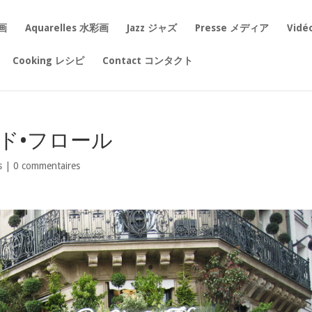
絵画
Aquarelles 水彩画
Jazz ジャズ
Presse メディア
Vid
Cooking レシピ
Contact コンタクト
フェ•ド•フロール
s
|
0 commentaires