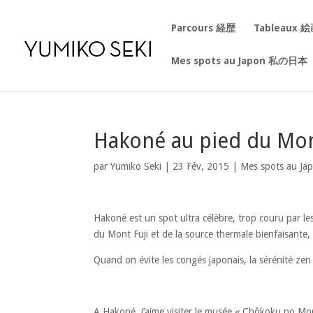
Parcours 経歴
Tableaux 
Mes spots au Japon 私の日本
Hakoné au pied du Mon
par
Yumiko Seki
|
23 Fév, 2015
|
Mes spots au Ja
Hakoné est un spot ultra célèbre, trop couru par les
du Mont Fuji et de la source thermale bienfaisante
Quand on évite les congés japonais, la sérénité zen s’
A Hakoné, j’aime visiter le musée « Chôkoku no Mor