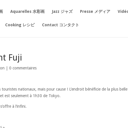
絵画
Aquarelles 水彩画
Jazz ジャズ
Presse メディア
Vid
Cooking レシピ
Contact コンタクト
t Fuji
pon
|
0 commentaires
 touristes nationaux, mais pour cause ! L’endroit bénéficie de la plus bell
, et est seulement à 1h30 de Tokyo.
offre à l’infini.
i »