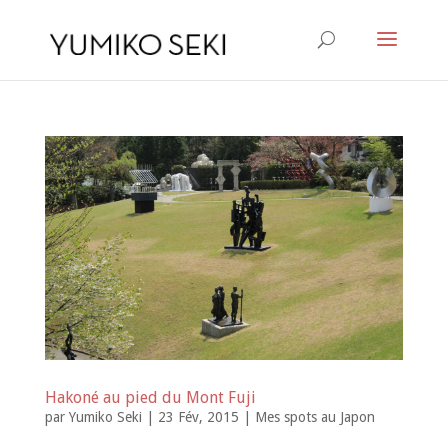
Hakoné au pied du Mont Fuji
par
Yumiko Seki
|
23 Fév, 2015
|
Mes spots au Japon